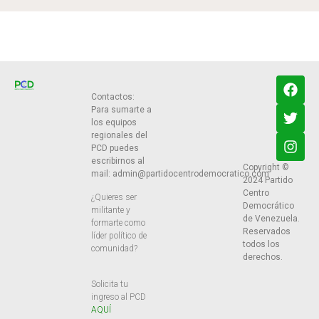
Contactos:
Para sumarte a
los equipos
regionales del
PCD puedes
escribirnos al
Copyright ©
mail:
admin@partidocentrodemocratico.com
2024 Partido
Centro
¿Quieres ser
Democrático
militante y
de Venezuela.
formarte como
Reservados
líder político de
todos los
comunidad?
derechos.
Solicita tu
ingreso al PCD
AQUÍ