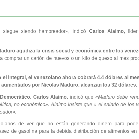
al siegue siendo hambreador», indicó
Carlos Alaimo
, líde
aduro agudiza la crisis social y económica entre los vene
ara comprar un cartón de huevos o un kilo de queso al mes pro
el integral, el venezolano ahora cobrará 4.4 dólares al me
n aumentados por Nicolas Maduro, alcanzan los 32 dólares.
 Democrático, Carlos Alaimo
, indicó que
«Maduro debe renu
ítica, no económico». Alaimo insiste que » el salario de los 
reador».
zolanos de ver que no están generando dinero para poder
asez de gasolina para la debida distribución de alimentos en t
.