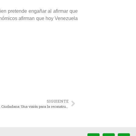
ien pretende engañar al afirmar que
onómicos afirman que hoy Venezuela
SIGUIENTE
PCD inicia ciclos de foro-chats «Conciencia Ciudadana: Una visión para la reconstrucción de Venezuela»