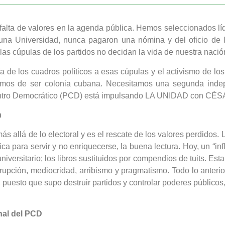
 falta de valores en la agenda pública. Hemos seleccionados l
na Universidad, nunca pagaron una nómina y del oficio de la
las cúpulas de los partidos no decidan la vida de nuestra nació
a de los cuadros políticos a esas cúpulas y el activismo de l
jaremos de ser colonia cubana. Necesitamos una segunda ind
Centro Democrático (PCD) está impulsando LA UNIDAD con C
n
s allá de lo electoral y es el rescate de los valores perdidos. L
ítica para servir y no enriquecerse, la buena lectura. Hoy, un “
versitario; los libros sustituidos por compendios de tuits. Esta
rupción, mediocridad, arribismo y pragmatismo. Todo lo anterior
puesto que supo destruir partidos y controlar poderes públicos
nal del PCD