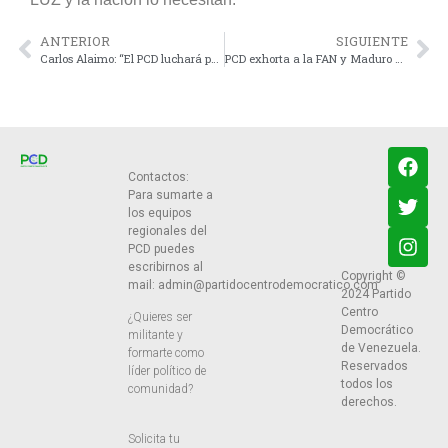
ANTERIOR
SIGUIENTE
Carlos Alaimo: “El PCD luchará para cambiar el modelo político de Nicolás Maduro”
PCD exhorta a la FAN y Maduro a proteger la frontera del Zulia
Contactos:
Para sumarte a
los equipos
regionales del
PCD puedes
escribirnos al
Copyright ©
mail:
admin@partidocentrodemocratico.com
2024 Partido
Centro
¿Quieres ser
Democrático
militante y
de Venezuela.
formarte como
Reservados
líder político de
todos los
comunidad?
derechos.
Solicita tu