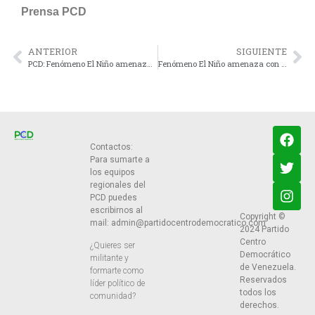
Prensa PCD
ANTERIOR
SIGUIENTE
PCD: Fenómeno El Niño amenaza con incrementar temperaturas y sequías en el Zulia
Fenómeno El Niño amenaza con causar estrés hídrico en Occidente de Venezuela
Contactos:
Para sumarte a
los equipos
regionales del
PCD puedes
escribirnos al
Copyright ©
mail:
admin@partidocentrodemocratico.com
2024 Partido
Centro
¿Quieres ser
Democrático
militante y
de Venezuela.
formarte como
Reservados
líder político de
todos los
comunidad?
derechos.