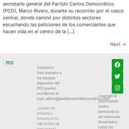
secretario general del Partido Centro Democrático
(PCD), Marco Rivero, durante su recorrido por el casco
central, donde caminó por distintos sectores
escuchando las peticiones de los comerciantes que
hacen vida en el centro de la […]
Next
→
Contactos:
Para sumarte a
los equipos
regionales del
PCD puedes
escribirnos al
Copyright ©
mail:
admin@partidocentrodemocratico.com
2024 Partido
Centro
¿Quieres ser
Democrático
militante y
de Venezuela.
formarte como
Reservados
líder político de
todos los
comunidad?