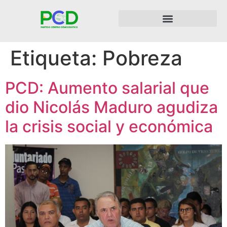
Etiqueta:
Pobreza
PCD: Aumento salarial que
dio Nicolás Maduro agudiza
la crisis social y económica